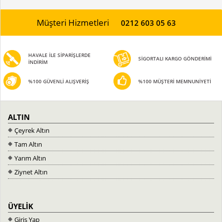
Müşteri Hizmetleri
0212 603 05 63
HAVALE İLE SİPARİŞLERDE
SİGORTALI KARGO GÖNDERİMİ
İNDİRİM
%100 GÜVENLİ ALIŞVERİŞ
%100 MÜŞTERİ MEMNUNİYETİ
ALTIN
Çeyrek Altın
Tam Altın
Yarım Altın
Ziynet Altın
ÜYELİK
Giriş Yap