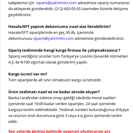
talepleriniz için
siparis@yatirimim.com
adresimize sipariş numaranızı
da ekleyerek gönderebilir, (212) 603 05 63 üzerinden bizimle iletişime
geçebilirsiniz.
Havale/EFT yaptım dekontumu nasıl size iletebilirim?
Havale/EFT siparişlerinde en geç 30 dk. içerisinde
dekontunuzu
siparis@yatirimim.com
adresimize gönderebilirsiniz.
Sipariş tesliminde hangi kargo firması ile çalışmaktasınız ?
Sipariş verdiğiniz ürünler tüm Türkiye’ye Loomis Güvenlik Hizmetleri
A.Ş. ile %100 sigortalı olarak gönderimi yapılır.
Kargo ücreti var mı?
Tüm siparişlerde alt sınır olmaksızın kargo ücretsizdir.
Ürün teslimatı nasıl ve ne kadar sürede oluyor?
Banka tarafından ödeme onayı geldiği takdirde mesai saatleri
içerisinde saat 16:00 kadar verilen siparişler, 24 saat içerisinde
kargoya teslim edilmektedir. Teslimat süreleri bulunduğunuz il/ilçeye
ve ürünün stok durumuna göre 3 veya 4 iş günü içerisinde teslim
edilir.
Son aylarda gümüş özelinde yaşanan uluslararası arz