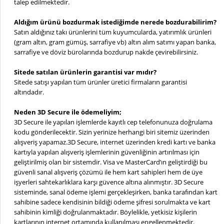
talep edilmektedir.
Aldığım ürünü bozdurmak istediğimde nerede bozdurabilirim?
Satın aldığınız takı ürünlerini tüm kuyumcularda, yatırımlık ürünleri
(gram altın, gram gümüş, sarrafiye vb) altın alım satımı yapan banka,
sarrafiye ve döviz bürolarında bozdurup nakde çevirebilirsiniz.
Sitede satılan ürünlerin garantisi var mıdır?
Sitede satışı yapılan tüm ürünler üretici firmaların garantisi
altındadır.
Neden 3D Secure ile ödemeliyim;
3D Secure ile yapılan işlemlerde kayıtlı cep telefonunuza doğrulama
kodu gönderilecektir. Sizin yerinize herhangi biri sitemiz üzerinden
alışveriş yapamaz.3D Secure, internet üzerinden kredi kartı ve banka
kartıyla yapılan alışveriş işlemlerinin güvenliğinin artırılması için
geliştirilmiş olan bir sistemdir. Visa ve MasterCard’ın geliştirdiği bu
güvenli sanal alışveriş çözümü ile hem kart sahipleri hem de üye
işyerleri sahtekarlıklara karşı güvence altına alınmıştır. 3D Secure
sisteminde, sanal ödeme işlemi gerçekleşirken, banka tarafından kart
sahibine sadece kendisinin bildiği ödeme şifresi sorulmakta ve kart
sahibinin kimliği doğrulanmaktadır. Böylelikle, yetkisiz kişilerin
kartlarının internet ortamında kullanılması engellenmektedir.