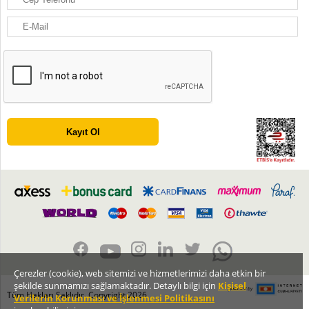
Çerezler (cookie), web sitemizi ve hizmetlerimizi daha etkin bir
şekilde sunmamızı sağlamaktadır. Detaylı bilgi için
Kişisel
Tüm Hakları Saklıdır. Copyright 2026
Verilerin Korunması ve İşlenmesi Politikasını