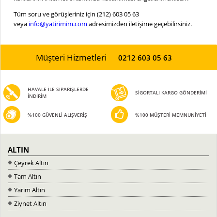
Tüm soru ve görüşleriniz için (212) 603 05 63
veya
info@yatirimim.com
adresimizden iletişime geçebilirsiniz.
Müşteri Hizmetleri
0212 603 05 63
HAVALE İLE SİPARİŞLERDE
SİGORTALI KARGO GÖNDERİMİ
İNDİRİM
%100 GÜVENLİ ALIŞVERİŞ
%100 MÜŞTERİ MEMNUNİYETİ
ALTIN
Çeyrek Altın
Tam Altın
Yarım Altın
Ziynet Altın