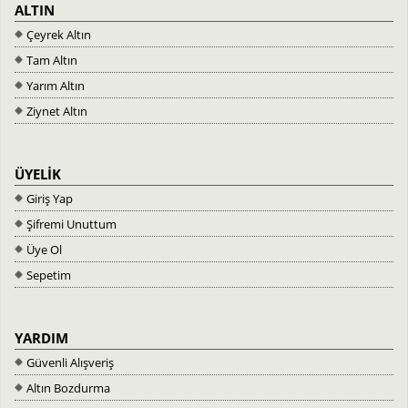
ALTIN
Çeyrek Altın
Tam Altın
Yarım Altın
Ziynet Altın
ÜYELİK
Giriş Yap
Şifremi Unuttum
Üye Ol
Sepetim
YARDIM
Güvenli Alışveriş
Altın Bozdurma