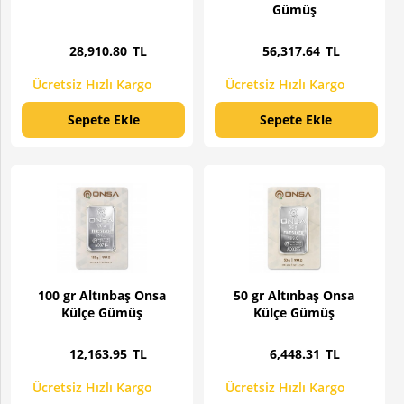
Gümüş
28,910
.80
TL
56,317
.64
TL
Sepete Ekle
Sepete Ekle
Hemen Al
Hemen Al
100 gr Altınbaş Onsa
50 gr Altınbaş Onsa
Külçe Gümüş
Külçe Gümüş
12,163
.95
TL
6,448
.31
TL