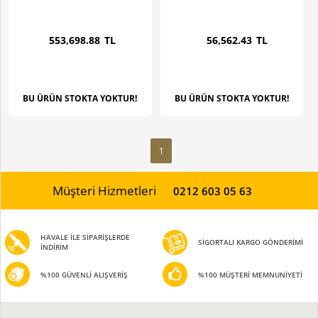
553,698
.88
TL
56,562
.43
TL
BU ÜRÜN STOKTA YOKTUR!
BU ÜRÜN STOKTA YOKTUR!
1
Müşteri Hizmetleri
0212 603 05 63
HAVALE İLE SİPARİŞLERDE
SİGORTALI KARGO GÖNDERİMİ
İNDİRİM
%100 GÜVENLİ ALIŞVERİŞ
%100 MÜŞTERİ MEMNUNİYETİ