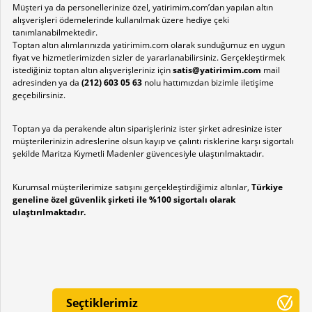
Müşteri ya da personellerinize özel, yatirimim.com’dan yapılan altın
alışverişleri ödemelerinde kullanılmak üzere hediye çeki
tanımlanabilmektedir.
Toptan altın alımlarınızda yatirimim.com olarak sunduğumuz en uygun
fiyat ve hizmetlerimizden sizler de yararlanabilirsiniz. Gerçekleştirmek
istediğiniz toptan altın alışverişleriniz için
satis@yatirimim.com
mail
adresinden ya da
(212) 603 05 63
nolu hattımızdan bizimle iletişime
geçebilirsiniz.
Toptan ya da perakende altın siparişleriniz ister şirket adresinize ister
müşterilerinizin adreslerine olsun kayıp ve çalıntı risklerine karşı sigortalı
şekilde Maritza Kıymetli Madenler güvencesiyle ulaştırılmaktadır.
Kurumsal müşterilerimize satışını gerçekleştirdiğimiz altınlar,
Türkiye
geneline özel güvenlik şirketi ile %100 sigortalı olarak
ulaştırılmaktadır.
Seçtiklerimiz