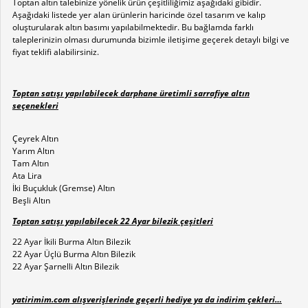
Toptan altın talebinize yönelik ürün çeşitliliğimiz aşağıdaki gibidir.
Aşağıdaki listede yer alan ürünlerin haricinde özel tasarım ve kalıp
oluşturularak altın basımı yapılabilmektedir. Bu bağlamda farklı
taleplerinizin olması durumunda bizimle iletişime geçerek detaylı bilgi ve
fiyat teklifi alabilirsiniz.
Toptan satışı yapılabilecek darphane üretimli sarrafiye altın
seçenekleri
Çeyrek Altın
Yarım Altın
Tam Altın
Ata Lira
İki Buçukluk (Gremse) Altın
Beşli Altın
Toptan satışı yapılabilecek 22 Ayar bilezik çeşitleri
22 Ayar İkili Burma Altın Bilezik
22 Ayar Üçlü Burma Altın Bilezik
22 Ayar Şarnelli Altın Bilezik
yatirimim.com alışverişlerinde geçerli hediye ya da indirim çekleri…