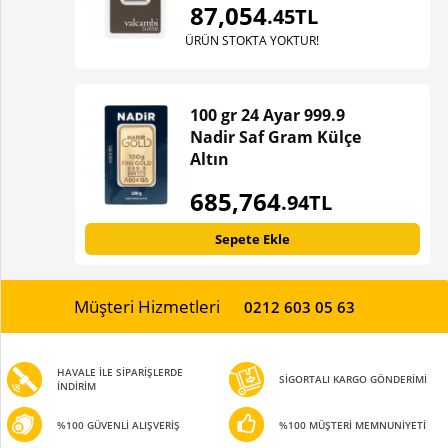
87,054
.45TL
ÜRÜN STOKTA YOKTUR!
100 gr 24 Ayar 999.9
Nadir Saf Gram Külçe
Altın
685,764
.94TL
Sepete Ekle
Müşteri Hizmetleri
0212 603 05 63
HAVALE İLE SİPARİŞLERDE
SİGORTALI KARGO GÖNDERİMİ
İNDİRİM
%100 GÜVENLİ ALIŞVERİŞ
%100 MÜŞTERİ MEMNUNİYETİ