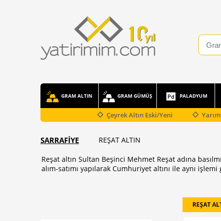
GRAM ALTIN
GRAM GÜMÜŞ
PALADYUM
Çeyrek Altın Eski/Yeni
Yarım 
SARRAFİYE
REŞAT ALTIN
Reşat altın Sultan Beşinci Mehmet Reşat adına basılm
alım-satımı yapılarak Cumhuriyet altını ile aynı işlem
REŞAT AL