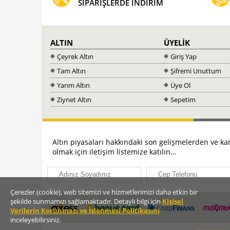
SİPARİŞLERDE İNDİRİM
ALTIN
ÜYELİK
Çeyrek Altın
Giriş Yap
Tam Altın
Şifremi Unuttum
Yarım Altın
Üye Ol
Ziynet Altın
Sepetim
Altın piyasaları hakkındaki son gelişmelerden ve 
olmak için iletişim listemize katılın...
Çerezler (cookie), web sitemizi ve hizmetlerimizi daha etkin bir
şekilde sunmamızı sağlamaktadır. Detaylı bilgi için
Kişisel
Verilerin Korunması ve İşlenmesi Politikasını
inceleyebilirsiniz.