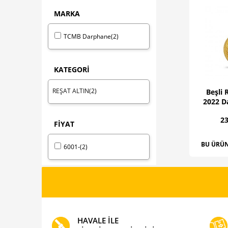
MARKA
TCMB Darphane
(2)
KATEGORİ
REŞAT ALTIN
(2)
Beşli 
2022 D
23
FİYAT
BU ÜRÜN
6001-
(2)
HAVALE İLE