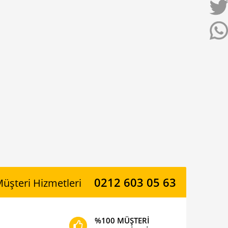
0212 603 05 63
üşteri Hizmetleri
%100 MÜŞTERİ