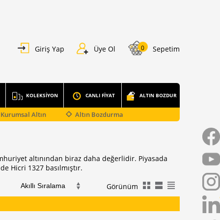
0
Giriş Yap
Üye Ol
Sepetim
KOLEKSİYON
CANLI FİYAT
ALTIN BOZDUR
Kurumsal Altın
Altın Bozdurma
huriyet altınından biraz daha değerlidir. Piyasada
de Hicri 1327 basılmıştır.
Görünüm