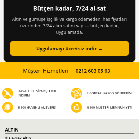
Bütçen kadar, 7/24 al-sat
Altın ve gümüşe işçilik ve kargo ödemeden, has fiyatları
üzerinden 7/24 alım satım yap — bütçen kadar,
uygulamada.
Uygulamayı ücretsiz indir →
Müşteri Hizmetleri
0212 603 05 63
HAVALE İLE SİPARİŞLERDE
SİGORTALI KARGO GÖNDERİMİ
İNDİRİM
%100 GÜVENLİ ALIŞVERİŞ
%100 MÜŞTERİ MEMNUNİYETİ
ALTIN
Çeyrek Altın