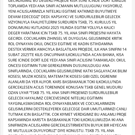
GECIRDIGIMIZ BU DEGERLI PROJEDE KISA SURE ICINDE DORT ILIMIZDE
TOPLAMDA YEDI ANA SINIFI ACMANIN MUTLULUGUNU YASIYORUZ.
YENI ACILISLARIMIZLA NITELIKLI EGITIME KATKIMIZI BUYUTMEYE
DEVAM EDECEGIZ” DEDI. KAPSAYICI VE SURDURULEBILIR GELECEK
VIZYONUYLA FAALIYETLERINI SURDUREN TSKB, 75. KURULUS YIL
DONUMUNU KUTLADIGI 2025 YILINDA EGITIM YOLUYLA KALICI
DEGER YARATMAK ICIN TSKB 75. YIL ANA SINIFI PROJESI’NI HAYATA
GECIRDI. COCUKLARIN ZIHINSEL VE DUYGUSAL GELISIMINDE KRITIK
ROL OYNAYAN OKUL ONCESI EGITIME VE KADIN ISTIHDAMINA
DESTEK VERMEK AMACIYLA BASLATILAN PROJEDE, ILK ANA SINIFINI 14
SUBAT 2025’TE KILIS ONCUPINAR ILKOKULU’NDA ACAN BANKA, KISA
SURE ICINDE DORT ILDE YEDI ANA SINIFI ACILISINI TAMAMLADI. OKUL
ONCESI EGITIMIN TUM GEREKLERININ DUSUNULDUGU ANA
SINIFLARINDA, COCUKLARIN GELISIMLERINE KATKI SAGLAYACAK BILIM
KOSESI, MUZIK KOSESI, MATEMATIK KOSESI GIBI OZEL OGRENIM
ALANLARI DA YER ALIYOR. KARS BASBAKANLIK TOKI ILKOKULU’NDA
GERCEKLESEN ACILIS TORENINDE KONUSAN TSKB GENEL MUDURU
OZAN UYAR “TSKB 75. YIL ANA SINIFI PROJEMIZI SURDURULEBILIR
GELECEK HAYALIMIZ CERCEVESINDE NITELIKLI EGITIMIN
YAYGINLASMASINDA ROL OYNAYABILMEK VE COCUKLARIMIZIN
GELISIMLERINI DESTEKLEYEREK GELECEGE DAIR UMUTLARIMIZI CANLI
TUTMAK ICIN BASLATTIK. COK KIYMET VERDIGIMIZ BU ANLAMLI PROJE
KAPSAMINDA KARS’TA BASBAKANLIK TOKI ILKOKULUMUZDA IKI ANA
SINIFIMIZIN ACILISLARINI GERCEKLESTIRMEKTEN BUYUK BIR HEYECAN
VE MUTLULUK DUYUYORUZ” DIYE KONUSTU. TSKB 75. YIL ANA