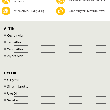
İNDİRİM
%100 GÜVENLİ ALIŞVERİŞ
%100 MÜŞTERİ MEMNUNİYETİ
ALTIN
Çeyrek Altın
Tam Altın
Yarım Altın
Ziynet Altın
ÜYELİK
Giriş Yap
Şifremi Unuttum
Üye Ol
Sepetim