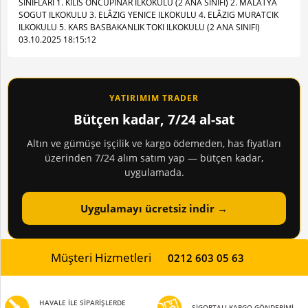
SINIFLARI 1. KILIS ONCUPINAR ILKOKULU (2 ANA SINIFI) 2. MALATYA
SOGUT ILKOKULU 3. ELÂZIG YENICE ILKOKULU 4. ELÂZIG MURATCIK
ILKOKULU 5. KARS BASBAKANLIK TOKI ILKOKULU (2 ANA SINIFI)
03.10.2025 18:15:12
YATIRIMIM TRADER
Bütçen kadar, 7/24 al-sat
Altın ve gümüşe işçilik ve kargo ödemeden, has fiyatları
üzerinden 7/24 alım satım yap — bütçen kadar,
uygulamada.
Uygulamayı ücretsiz indir →
Müşteri Hizmetleri
0212 603 05 63
HAVALE İLE SİPARİŞLERDE
SİGORTALI KARGO GÖNDERİMİ