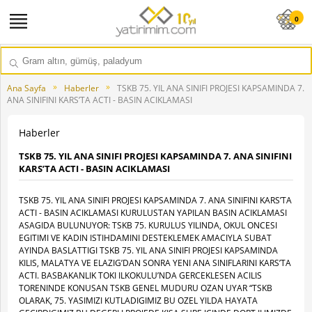
0
»
»
Ana Sayfa
Haberler
TSKB 75. YIL ANA SINIFI PROJESI KAPSAMINDA 7.
ANA SINIFINI KARS’TA ACTI - BASIN ACIKLAMASI
Haberler
TSKB 75. YIL ANA SINIFI PROJESI KAPSAMINDA 7. ANA SINIFINI
KARS’TA ACTI - BASIN ACIKLAMASI
TSKB 75. YIL ANA SINIFI PROJESI KAPSAMINDA 7. ANA SINIFINI KARS’TA
ACTI - BASIN ACIKLAMASI KURULUSTAN YAPILAN BASIN ACIKLAMASI
ASAGIDA BULUNUYOR: TSKB 75. KURULUS YILINDA, OKUL ONCESI
EGITIMI VE KADIN ISTIHDAMINI DESTEKLEMEK AMACIYLA SUBAT
AYINDA BASLATTIGI TSKB 75. YIL ANA SINIFI PROJESI KAPSAMINDA
KILIS, MALATYA VE ELAZIG’DAN SONRA YENI ANA SINIFLARINI KARS’TA
ACTI. BASBAKANLIK TOKI ILKOKULU’NDA GERCEKLESEN ACILIS
TORENINDE KONUSAN TSKB GENEL MUDURU OZAN UYAR “TSKB
OLARAK, 75. YASIMIZI KUTLADIGIMIZ BU OZEL YILDA HAYATA