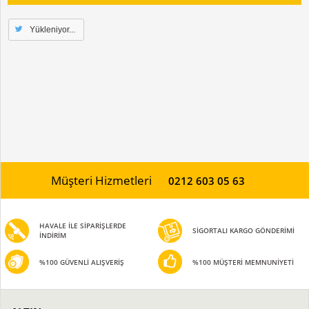
Yükleniyor...
Müşteri Hizmetleri
0212 603 05 63
HAVALE İLE SİPARİŞLERDE
SİGORTALI KARGO GÖNDERİMİ
İNDİRİM
%100 GÜVENLİ ALIŞVERİŞ
%100 MÜŞTERİ MEMNUNİYETİ