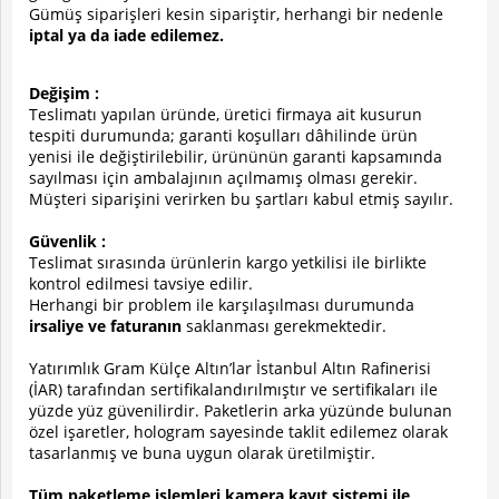
Gümüş siparişleri kesin sipariştir, herhangi bir nedenle
iptal ya da iade edilemez.
Değişim :
Teslimatı yapılan üründe, üretici firmaya ait kusurun
tespiti durumunda; garanti koşulları dâhilinde ürün
yenisi ile değiştirilebilir, ürününün garanti kapsamında
sayılması için ambalajının açılmamış olması gerekir.
Müşteri siparişini verirken bu şartları kabul etmiş sayılır.
Güvenlik :
Teslimat sırasında ürünlerin kargo yetkilisi ile birlikte
kontrol edilmesi tavsiye edilir.
Herhangi bir problem ile karşılaşılması durumunda
irsaliye ve faturanın
saklanması gerekmektedir.
Yatırımlık Gram Külçe Altın’lar İstanbul Altın Rafinerisi
(İAR) tarafından sertifikalandırılmıştır ve sertifikaları ile
yüzde yüz güvenilirdir. Paketlerin arka yüzünde bulunan
özel işaretler, hologram sayesinde taklit edilemez olarak
tasarlanmış ve buna uygun olarak üretilmiştir.
Tüm paketleme işlemleri kamera kayıt sistemi ile