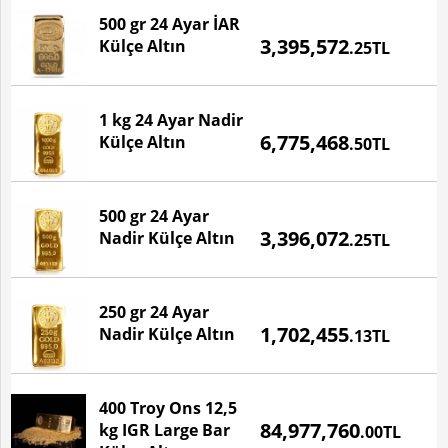
500 gr 24 Ayar İAR
Fiyatı
3,395,572
Külçe Altın
.25TL
Devamı
için
tıklayınız...
1 kg 24 Ayar Nadir
Fiyatı
6,775,468
Külçe Altın
.50TL
500 gr 24 Ayar
Fiyatı
3,396,072
Nadir Külçe Altın
.25TL
250 gr 24 Ayar
Fiyatı
1,702,455
Nadir Külçe Altın
.13TL
400 Troy Ons 12,5
Fiyatı
84,977,760
kg IGR Large Bar
.00TL