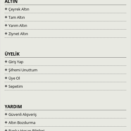
ALTIN
Çeyrek Altın
Tam Altın
Yarım Altın
Ziynet Altın
ÜYELİK
Giriş Yap
Şifremi Unuttum
Üye Ol
Sepetim
YARDIM
Güvenli Alışveriş
Altın Bozdurma
Banka Hesap Bilgileri