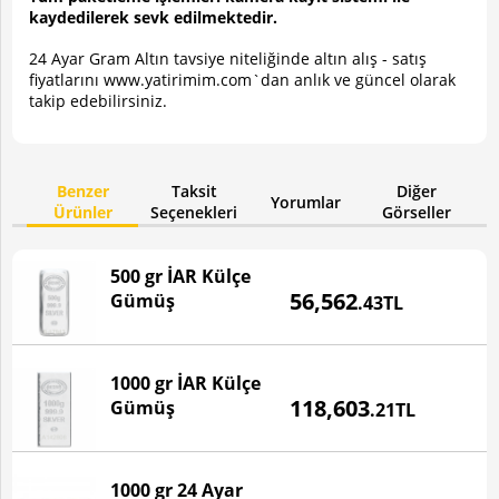
kaydedilerek sevk edilmektedir.
24 Ayar Gram Altın tavsiye niteliğinde altın alış - satış
fiyatlarını www.yatirimim.com`dan anlık ve güncel olarak
takip edebilirsiniz.
Benzer
Taksit
Diğer
Yorumlar
Ürünler
Seçenekleri
Görseller
500 gr İAR Külçe
Fiyatı
56,562
Gümüş
.43TL
BU ÜRÜN STOKTA YOKTUR!
1000 gr İAR Külçe
Fiyatı
118,603
Gümüş
.21TL
1000 gr 24 Ayar
Fiyatı