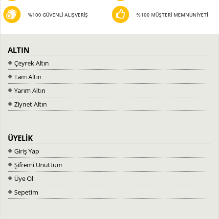
%100 GÜVENLİ ALIŞVERİŞ
%100 MÜŞTERİ MEMNUNİYETİ
ALTIN
Çeyrek Altın
Tam Altın
Yarım Altın
Ziynet Altın
ÜYELİK
Giriş Yap
Şifremi Unuttum
Üye Ol
Sepetim