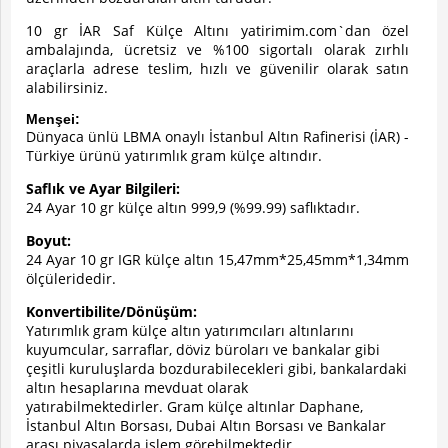
10 gr İAR Saf Külçe Altını yatirimim.com`dan özel
ambalajında, ücretsiz ve %100 sigortalı olarak zırhlı
araçlarla adrese teslim, hızlı ve güvenilir olarak satın
alabilirsiniz.
Menşei:
Dünyaca ünlü LBMA onaylı İstanbul Altın Rafinerisi (İAR) -
Türkiye ürünü yatırımlık gram külçe altındır.
Saflık ve Ayar Bilgileri:
24 Ayar 10 gr külçe altın 999,9 (%99.99) saflıktadır.
Boyut:
24 Ayar 10 gr IGR külçe altın 15,47mm*25,45mm*1,34mm
ölçüleridedir.
Konvertibilite/Dönüşüm:
Yatırımlık gram külçe altın
yatırımcıları altınlarını
kuyumcular, sarraflar, döviz büroları ve bankalar gibi
çeşitli kuruluşlarda bozdurabilecekleri gibi, bankalardaki
altın hesaplarına mevduat olarak
yatırabilmektedirler.
Gram külçe altınlar
Daphane,
İstanbul Altın Borsası, Dubai Altın Borsası ve Bankalar
arası piyasalarda işlem görebilmektedir.