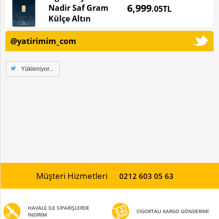
6,999
Nadir Saf Gram
.05TL
Külçe Altın
@yatirimim_com
Yükleniyor...
Müşteri Hizmetleri
0212 603 05 63
HAVALE İLE SİPARİŞLERDE
SİGORTALI KARGO GÖNDERİMİ
İNDİRİM