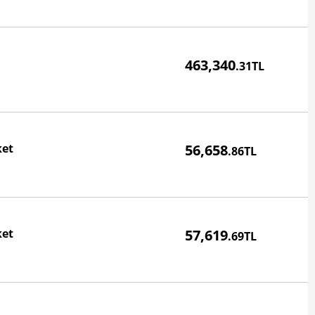
Fiyatı
463,340
.31TL
Fiyatı
ket
56,658
.86TL
Fiyatı
ket
57,619
.69TL
Fiyatı