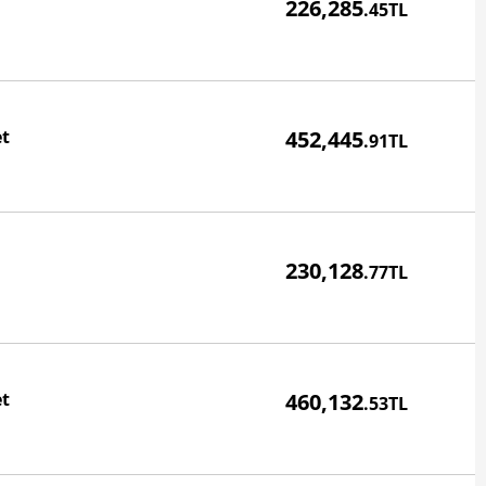
226,285
.45TL
Fiyatı
et
452,445
.91TL
Fiyatı
230,128
.77TL
Fiyatı
et
460,132
.53TL