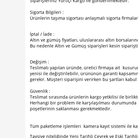
Siparişleriniz Yurtiçi Kargo ile gönderilmektedir.
Sigorta Bilgileri :
Ürünlerin taşıma sigortası anlaşmalı sigorta firmalar
İptal / İade :
Altın ve gümüş fiyatları, uluslararası altın borsaları
Bu nedenle Altın ve Gümüş siparişleri kesin siparişt
Değişim :
Teslimatı yapılan üründe, üretici firmaya ait kusur
yenisi ile değiştirilebilir, ürününün garanti kapsam
gerekir. Müşteri siparişini verirken bu şartları kabul 
Güvenlik :
Teslimat sırasında ürünlerin kargo yetkilisi ile birlikt
Herhangi bir problem ile karşılaşılması durumunda k
poşetlerinin saklanması gerekmektedir.
Tüm paketleme işlemleri kamera kayıt sistemi ile ka
Tavsiye niteliğinde Yeni Tarihli Çeyrek ve Eski Tarihli 