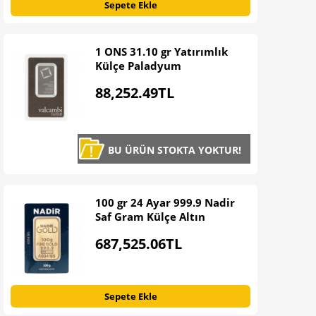
Sepete Ekle
1 ONS 31.10 gr Yatırımlık
Külçe Paladyum
88,252
.49TL
BU ÜRÜN STOKTA YOKTUR!
100 gr 24 Ayar 999.9 Nadir
Saf Gram Külçe Altın
687,525
.06TL
Sepete Ekle