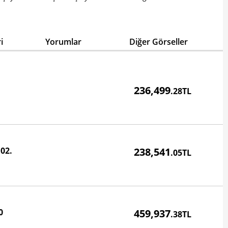
i
Yorumlar
Diğer Görseller
Fiyatı
236,499
.28TL
Fiyatı
02.
238,541
.05TL
Fiyatı
0
459,937
.38TL