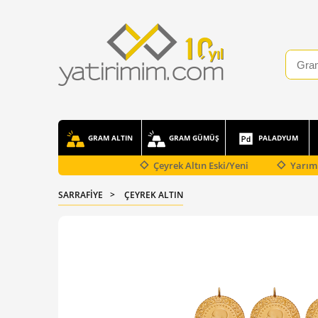
GRAM ALTIN
GRAM GÜMÜŞ
PALADYUM
Çeyrek Altın Eski/Yeni
Yarım 
SARRAFİYE
ÇEYREK ALTIN