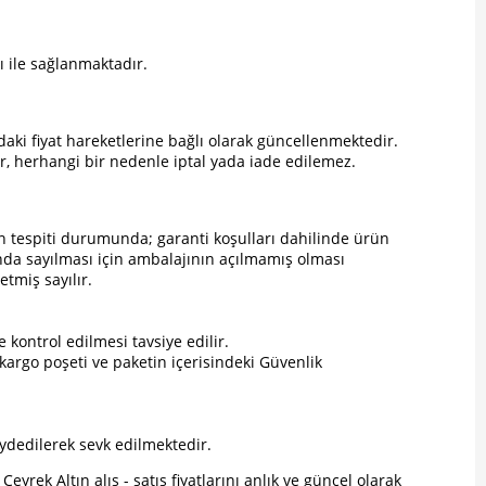
ı ile sağlanmaktadır.
ndaki fiyat hareketlerine bağlı olarak güncellenmektedir.
ir, herhangi bir nedenle iptal yada iade edilemez.
un tespiti durumunda; garanti koşulları dahilinde ürün
ında sayılması için ambalajının açılmamış olması
etmiş sayılır.
e kontrol edilmesi tavsiye edilir.
argo poşeti ve paketin içerisindeki Güvenlik
ydedilerek sevk edilmektedir.
Çeyrek Altın alış - satış fiyatlarını anlık ve güncel olarak