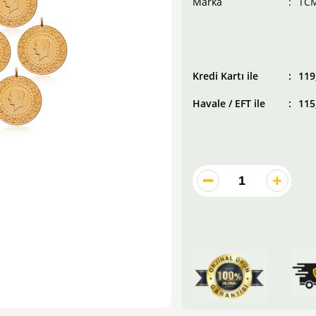
Marka
TC
Fiyatı
115
Kredi Kartı ile
119
Havale / EFT ile
115