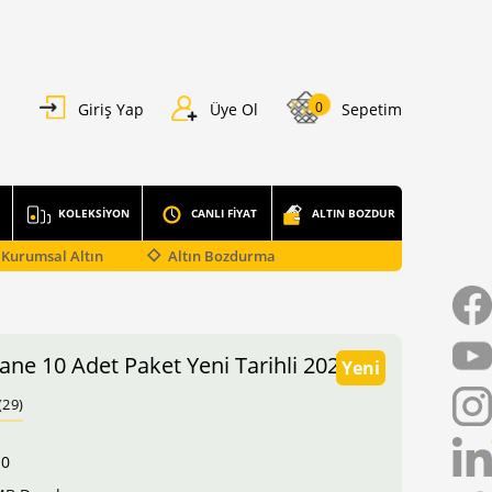
0
Giriş Yap
Üye Ol
Sepetim
KOLEKSİYON
CANLI FİYAT
ALTIN BOZDUR
Kurumsal Altın
Altın Bozdurma
ane 10 Adet Paket Yeni Tarihli 2026
Yeni
(29)
10