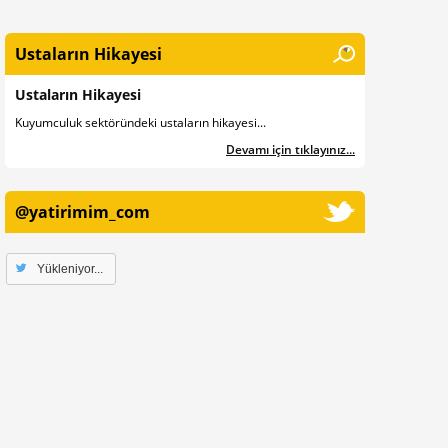
Ustaların Hikayesi
Ustaların Hikayesi
Kuyumculuk sektöründeki ustaların hikayesi...
Devamı için tıklayınız...
@yatirimim_com
Yükleniyor...