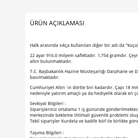
ÜRÜN AÇIKLAMASI
Halk arasında sıkça kullanılan diğer bir adı da "küçük
22 ayar 916.0 milyem saflıktadır. 1,754 gramdır. Çeyr
altın bulunmaktadır.
T.C. Başbakanlık Hazine Müsteşarlığı Darphane ve
basılmaktadır.
Cumhuriyet Altın`ın dörtte biri kadardır. Çapı 18 mm d
nedeniyle yatırım amaçlı ya da hediyelik olarak en çok
Sevkiyat Bilgileri :
Siparişleriniz ortalama 1 iş gününde gönderilmektedi
merkezinde bekleme ihtimali güvenlik problemi olu
Tekil siparişler Kurdela ve kadife kılıf ile birlikte gönd
Taşıma Bilgileri :