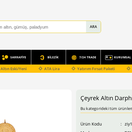
SARRAFİYE
BİLEZİK
7/24 TRADE
KURUMSAL
Altın Eski/Yeni
ATA Lira
Yatırım Fırsat Paketi
Çeyrek Altın Darph
Bu kategorideki tüm ürünler
Ürün Kodu
ziy