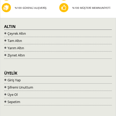
%100 GÜVENLİ ALIŞVERİŞ
%100 MÜŞTERİ MEMNUNİYETİ
ALTIN
Çeyrek Altın
Tam Altın
Yarım Altın
Ziynet Altın
ÜYELİK
Giriş Yap
Şifremi Unuttum
Üye Ol
Sepetim