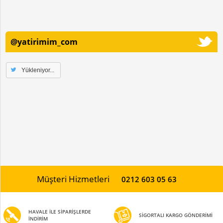
için
tıklayınız...
@yatirimim_com
Yükleniyor...
Müşteri Hizmetleri
0212 603 05 63
HAVALE İLE SİPARİŞLERDE
SİGORTALI KARGO GÖNDERİMİ
İNDİRİM