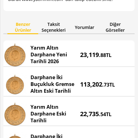
Benzer
Taksit
Diğer
Yorumlar
Ürünler
Seçenekleri
Görseller
Yarım Altın
Fiyatı
23,119
Darphane Yeni
.88TL
BU ÜRÜN STOKTA YOKTUR!
Tarihli 2026
Darphane İki
Fiyatı
113,202
Buçukluk Gremse
.73TL
Altın Eski Tarihli
Yarım Altın
Fiyatı
22,735
Darphane Eski
.54TL
Tarihli
Darphane İki
Fiyatı