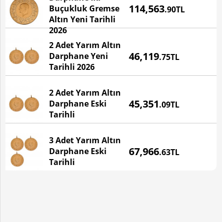
114,563
Buçukluk Gremse
.90TL
BU ÜRÜN STOKTA YOKTUR!
Altın Yeni Tarihli
2026
2 Adet Yarım Altın
Fiyatı
46,119
Darphane Yeni
.75TL
Tarihli 2026
2 Adet Yarım Altın
Fiyatı
45,351
Darphane Eski
.09TL
Tarihli
3 Adet Yarım Altın
Fiyatı
67,966
Darphane Eski
.63TL
Tarihli
Devamı